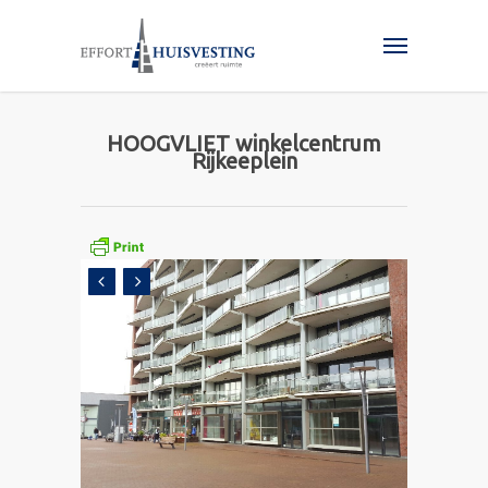
HOOGVLIET winkelcentrum
Rijkeeplein